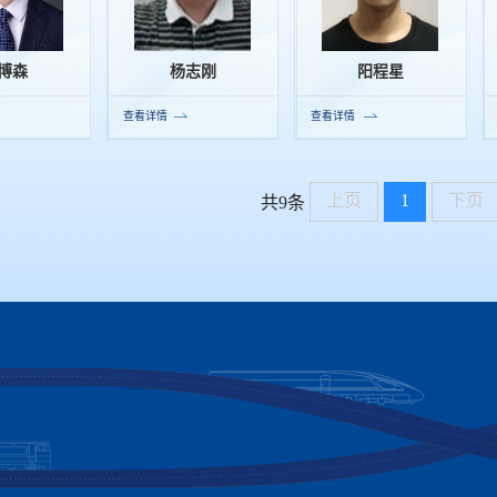
博森
杨志刚
阳程星
查看详情
查看详情
上页
1
下页
共9条