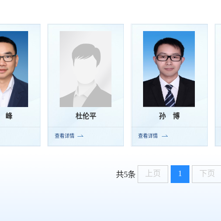
 峰
杜伦平
孙 博
查看详情
查看详情
上页
1
下页
共5条