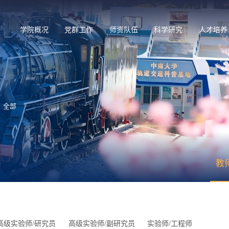
学院概况
党群工作
师资队伍
科学研究
人才培养
全部
教
高级实验师/研究员
高级实验师/副研究员
实验师/工程师