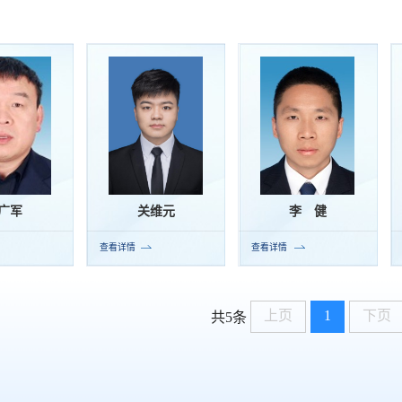
广军
关维元
李 健
查看详情
查看详情
上页
1
下页
共5条