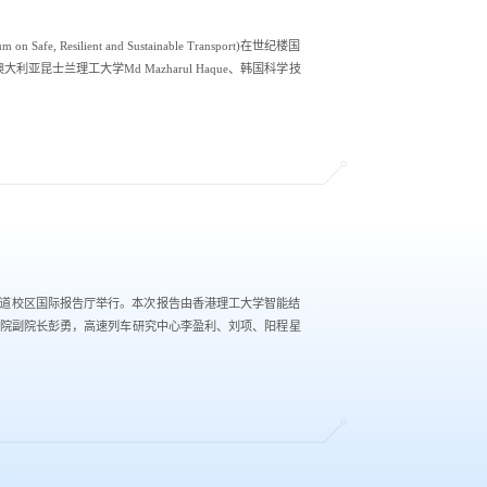
esilient and Sustainable Transport)在世纪楼国
利亚昆士兰理工大学Md Mazharul Haque、韩国科学技
其工程应用）”学术报告会于铁道校区国际报告厅举行。本次报告由香港理工大学智能结
院副院长彭勇，高速列车研究中心李盈利、刘项、阳程星