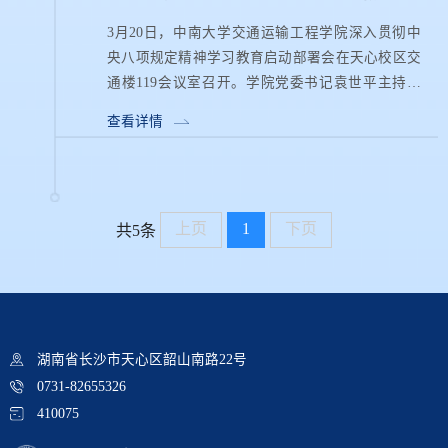
3月20日，中南大学交通运输工程学院深入贯彻中
央八项规定精神学习教育启动部署会在天心校区交
通楼119会议室召开。学院党委书记袁世平主持会
议，学院党委委员及各党支部书记参加会议。 会议
查看详情
传达学习了习近平总书记关...
上页
1
下页
共5条
湖南省长沙市天心区韶山南路22号
0731-82655326
410075