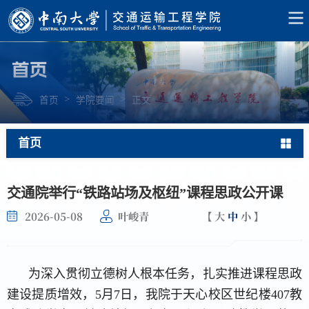
首页
>
>
首页
学院要闻
正文
首页
交通院举行“铁路站场及枢纽”课程思政公开课
2026-05-08
叶峻青
大
中
小
为深入贯彻立德树人根本任务，扎实推进课程思政
建设提质增效，5月7日，我院于天心校区世纪楼407教